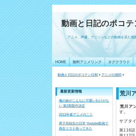
動画と日記のポコテ
アニメ、声優、アニソンなどの動画を見た感
HOME
無料アニメリンク
タグクラウド
動画と日記のポコテン日和
»
アニメの感想
»
最新更新情報
荒川ア
俺の妹がこんなに可愛いわけがな
い 第2期製作決定
荒川アン
す。
2012年春アニメのこと
サブタ
男子高校生の日常 Youtube動画で
再生リスト拾ってきた
第116
第117