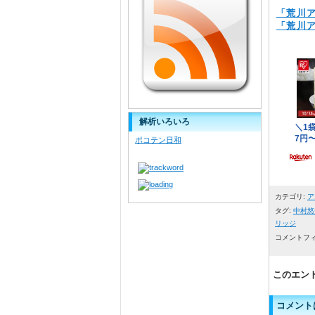
「荒川ア
「荒川ア
解析いろいろ
ポコテン日和
カテゴリ:
ア
タグ:
中村悠
リッジ
コメントフ
このエン
コメント