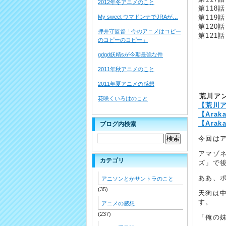
2012年冬アニメのこと
第118
My sweet ウマドンナでJRAが…
第119
第120
押井守監督「今のアニメはコピー
第121
のコピーのコピー」
gdgd妖精sが今期最強な件
2011年秋アニメのこと
2011年夏アニメの感想
荒川アン
花咲くいろはのこと
【荒川ア
【Arak
【Araka
ブログ内検索
今回は
アマゾ
カテゴリ
ズ」で
ああ、ポ
アニソンとかサントラのこと
(35)
天狗は
す。
アニメの感想
(237)
「俺の