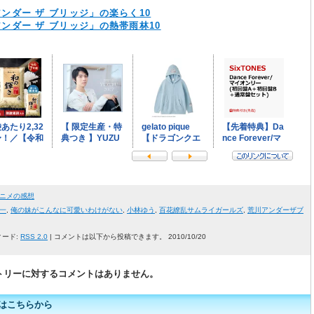
ンダー ザ ブリッジ」の楽らく10
ンダー ザ ブリッジ」の熱帯雨林10
ニメの感想
一
,
俺の妹がこんなに可愛いわけがない
,
小林ゆう
,
百花繚乱サムライガールズ
,
荒川アンダーザブ
ィード:
RSS 2.0
| コメントは以下から投稿できます。 2010/10/20
トリーに対するコメントはありません。
はこちらから