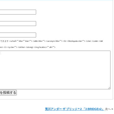
a href="" title="" ktai=""> <abbr title=""> <acronym title=""> <b> <blockquote cite=""> <cite> <code> <del
m> <i> <q cite=""> <strike> <strong> <img localsrc="" alt="">
荒川アンダー ザ ブリッジ＊2 「3 BRIDGE×2」
次へ »