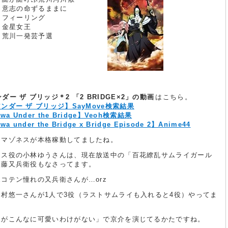
話 意志の命ずるままに
話 フィーリング
話 金星女王
話 荒川一発芸予選
ダー ザ ブリッジ＊2 「2 BRIDGE×2」の動画
はこちら。
ンダー ザ ブリッジ】SayMove検索結果
awa Under the Bridge】Veoh検索結果
wa under the Bridge x Bridge Episode 2】Anime44
アマゾネスが本格稼動してましたね。
ネス役の小林ゆうさんは、現在放送中の「百花繚乱サムライガール
後藤又兵衛役もなさってます。
コテン憧れの又兵衛さんが…orz
中村悠一さんが1人で3役（ラストサムライも入れると4役）やってま
妹がこんなに可愛いわけがない」で京介を演じてるかたですね。