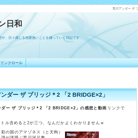
荒川アンダー ザ ブ
ン日和
想や、日々感じる他愛無いことを綴っていく日記です
リンクロール
ンダー ザ ブリッジ＊2 「2 BRIDGE×2」
ダー ザ ブリッジ＊2 「2 BRIDGE×2」の感想と動画
リンクで
イトル含めると2が三つ、なんだかよくわかりませんｗ
話 彩の国のアマゾネス（と天狗）
話 謎が謎呼ぶ荒川河川敷