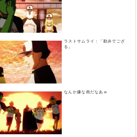
ラストサムライ：「勘弁でござ
る」
なんか嫌な画だなあｗ