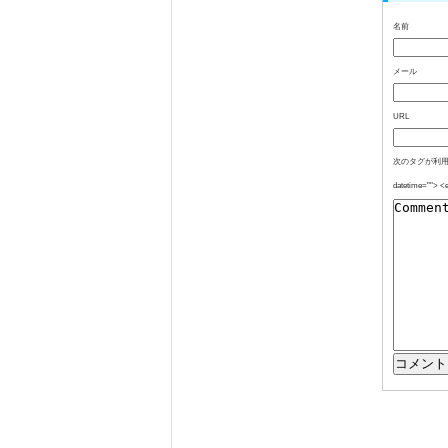
名前
メール
URL
次のタグが利用できます: <
datetime=""> <e