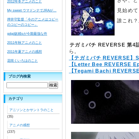
きや、ど
2012年冬アニメのこと
見始めて
My sweet ウマドンナでJRAが…
押井守監督「今のアニメはコピー
誰これ？
のコピーのコピー」
gdgd妖精sが今期最強な件
2011年秋アニメのこと
テガミバチ REVERSE 第
ら。
2011年夏アニメの感想
【テガミバチ REVERSE】S
花咲くいろはのこと
【Letter Bee REVERSE E
【Tegami Bachi REVER
ブログ内検索
カテゴリ
アニソンとかサントラのこと
(35)
アニメの感想
(237)