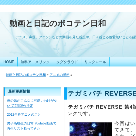
動画と日記のポコテン日和
アニメ、声優、アニソンなどの動画を見た感想や、日々感じる他愛無いことを綴
HOME
無料アニメリンク
タグクラウド
リンクロール
動画と日記のポコテン日和
»
アニメの感想
»
最新更新情報
テガミバチ REVERS
俺の妹がこんなに可愛いわけがな
い 第2期製作決定
テガミバチ REVERSE 
ンクです。
2012年春アニメのこと
今回はい
男子高校生の日常 Youtube動画で
再生リスト拾ってきた
てきて、