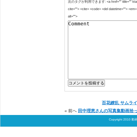
次のタグが利用できます: <a href="" title="" ktai=""> 
cite=""> <cite> <code> <del datetime=""> <em> 
alt="">
百花繚乱 サムラ
« 前へ
田中理恵さんの写真集動画拾
Copyright 2010
動