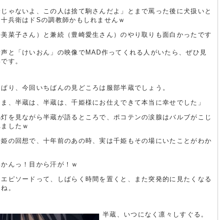
端じゃないよ、この人は捨て駒さんだよ」とまで罵った後に犬扱いと
は十兵衛はドSの調教師かもしれませんｗ
寿美菜子さん）と兼続（豊崎愛生さん）のやり取りも面白かったです
音声と「けいおん」の映像でMAD作ってくれる人がいたら、ぜひ見
いです。
っぱり、今回いちばんの見どころは服部半蔵でしょう。
さま、半蔵は、半蔵は、千姫様にお仕えできて本当に幸せでした」
馬灯を見ながら半蔵が語るところで、ポコテンの涙腺はバルブがこじ
れましたｗ
千姫の回想で、十年前のあの時、実は千姫もその場にいたことがわか
いかんっ！目から汗が！ｗ
うエピソードって、しばらく時間を置くと、また突発的に見たくなる
よね。
半蔵、いつになく凛々しすぐる。