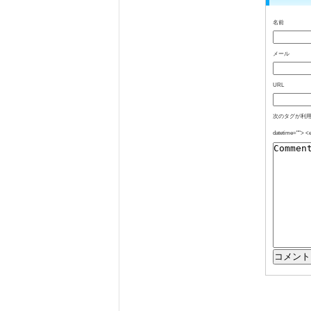
名前
メール
URL
次のタグが利用できます: <
datetime=""> <e