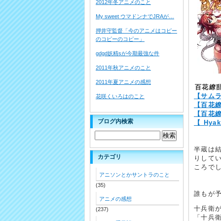
2012年冬アニメのこと
My sweet ウマドンナでJRAが…
押井守監督「今のアニメはコピー
のコピーのコピー」
gdgd妖精sが今期最強な件
2011年秋アニメのこと
2011年夏アニメの感想
百花繚
【サムラ
花咲くいろはのこと
【百花繚乱
【百花繚
ブログ内検索
【 Hyak
半蔵は
カテゴリ
りして
ころで
アニソンとかサントラのこと
(35)
誰もが
アニメの感想
十兵衛
(237)
「十兵