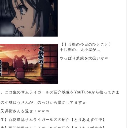
【十兵衛の今日のひとこと】
十兵衛の…犬小屋が…
やっぱり兼続を犬扱いかｗ
、ニコ生のサムライガールズ紹介映像をYouTubeから拾ってきま
役の小林ゆうさんが、のっけから暴走してますｗ
の又兵衛さんを返せ！ｗｗｗ
ニコ生】百花繚乱サムライガールズの紹介【とりあえず生中】