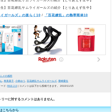
ニコ生】百花繚乱サムライガールズの紹介【とりあえず生中】
ニコ生】百花繚乱サムライガールズの紹介【とりあえず生中】
イガールズ」の楽らく10
/
「百花繚乱」の熱帯雨林10
ニメの感想
ん
,
寿美菜子
,
小林ゆう
,
百花繚乱サムライガールズ
,
豊崎愛生
ィード:
RSS 2.0
| コメントは以下から投稿できます。 2010/11/15
トリーに対するコメントはありません。
はこちらから