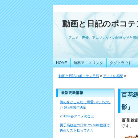
動画と日記のポコテ
アニメ、声優、アニソンなどの動画を見た感
HOME
無料アニメリンク
タグクラウド
動画と日記のポコテン日和
»
アニメの感想
»
最新更新情報
百花繚
俺の妹がこんなに可愛いわけがな
影」
い 第2期製作決定
2012年春アニメのこと
百花繚
男子高校生の日常 Youtube動画で
です。
再生リスト拾ってきた