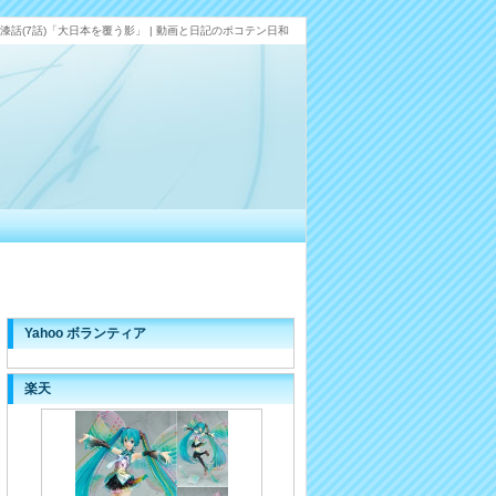
漆話(7話)「大日本を覆う影」 | 動画と日記のポコテン日和
Yahoo ボランティア
楽天