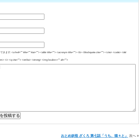
a href="" title="" ktai=""> <abbr title=""> <acronym title=""> <b> <blockquote cite=""> <cite> <code> <del
m> <i> <q cite=""> <strike> <strong> <img localsrc="" alt="">
おとめ妖怪 ざくろ 第七話「うち、猫々と」
次へ »