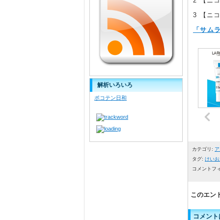
2 【
3 【
「サムラ
解析いろいろ
ポコテン日和
カテゴリ:
ア
タグ:
けいお
コメントフ
このエン
コメント