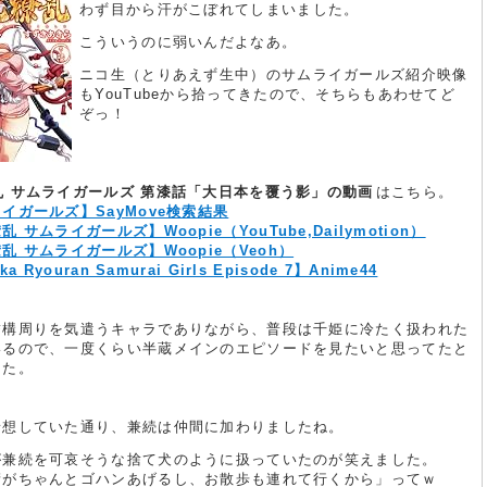
わず目から汗がこぼれてしまいました。
こういうのに弱いんだよなあ。
ニコ生（とりあえず生中）のサムライガールズ紹介映像
もYouTubeから拾ってきたので、そちらもあわせてど
ぞっ！
乱 サムライガールズ 第漆話「大日本を覆う影」の動画
はこちら。
イガールズ】SayMove検索結果
 サムライガールズ】Woopie（YouTube,Dailymotion）
乱 サムライガールズ】Woopie（Veoh）
ka Ryouran Samurai Girls Episode 7】Anime44
結構周りを気遣うキャラでありながら、普段は千姫に冷たく扱われた
いるので、一度くらい半蔵メインのエピソードを見たいと思ってたと
した。
予想していた通り、兼続は仲間に加わりましたね。
が兼続を可哀そうな捨て犬のように扱っていたのが笑えました。
衛がちゃんとゴハンあげるし、お散歩も連れて行くから」ってｗ