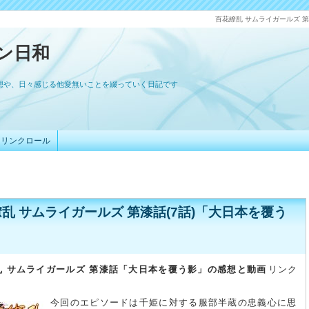
百花繚乱 サムライガールズ 第
ン日和
想や、日々感じる他愛無いことを綴っていく日記です
リンクロール
乱 サムライガールズ 第漆話(7話)「大日本を覆う
乱 サムライガールズ 第漆話「大日本を覆う影」の感想と動画
リンク
今回のエピソードは千姫に対する服部半蔵の忠義心に思