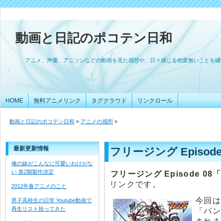
動画と日記のポコテン日和
アニメ、声優、アニソンなどの動画を見た感想や、日々感じる他愛無いことを綴
HOME
無料アニメリンク
タグクラウド
リンクロール
動画と日記のポコテン日和
»
アニメの感想
»
最新更新情報
フリージング Episode 
俺の妹がこんなに可愛いわけがな
い 第2期製作決定
フリージング Episode 08
リンクです。
2012年春アニメのこと
今回は
男子高校生の日常 Youtube動画で
再生リスト拾ってきた
「パン