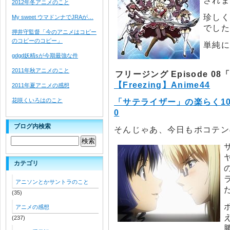
されま
2012年冬アニメのこと
珍しく
My sweet ウマドンナでJRAが…
でした
押井守監督「今のアニメはコピー
のコピーのコピー」
単純に
gdgd妖精sが今期最強な件
2011年秋アニメのこと
フリージング Episode 08「
【Freezing】Anime44
2011年夏アニメの感想
花咲くいろはのこと
「サテライザー」の楽らく1
0
ブログ内検索
そんじゃあ、今日もポコテン
カテゴリ
アニソンとかサントラのこと
(35)
アニメの感想
(237)