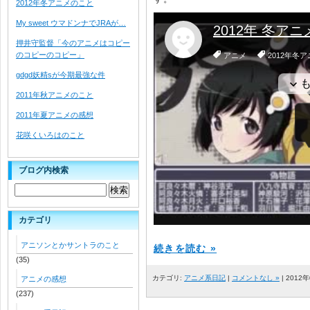
2012年冬アニメのこと
My sweet ウマドンナでJRAが…
押井守監督「今のアニメはコピー
のコピーのコピー」
gdgd妖精sが今期最強な件
2011年秋アニメのこと
2011年夏アニメの感想
花咲くいろはのこと
ブログ内検索
カテゴリ
アニソンとかサントラのこと
続きを読む »
(35)
カテゴリ:
アニメ系日記
|
コメントなし »
| 2012
アニメの感想
(237)