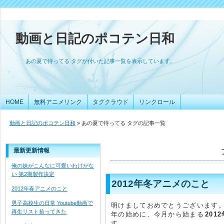
動画と日記のポコテン日和
あの夏で待ってる タグが付いた記事一覧を表示しています。
HOME
無料アニメリンク
タグクラウド
リンクロール
動画と日記のポコテン日和
» あの夏で待ってる タグの記事一覧
最新更新情報
俺の妹がこんなに可愛いわけがな
い 第2期製作決定
2012年冬アニメのこと
2012年春アニメのこと
男子高校生の日常 Youtube動画で
明けましておめでとうございます
再生リスト拾ってきた
年の始めに、今月から始まる
201
す。