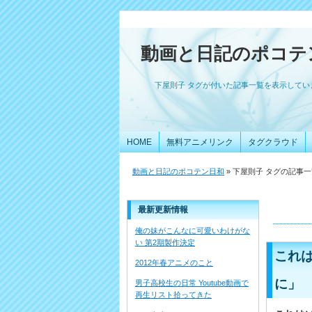
動画と日記のポコテ
下屋則子 タグが付いた記事一覧を表示してい
HOME
無料アニメリンク
タグクラウド
動画と日記のポコテン日和
» 下屋則子 タグの記事
最新更新情報
俺の妹がこんなに可愛いわけがな
い 第2期製作決定
これは
2012年春アニメのこと
に」
男子高校生の日常 Youtube動画で
再生リスト拾ってきた