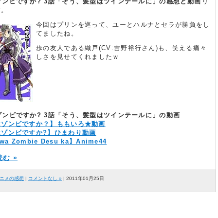
ゾンビですか? 3話「そう、髪型はツインテールに」の感想と動画
リ
す。
今回はプリンを巡って、ユーとハルナとセラが勝負をし
てましたね。
歩の友人である織戸(CV:吉野裕行さん)も、笑える痛々
しさを見せてくれましたｗ
ゾンビですか? 3話「そう、髪型はツインテールに」の動画
はゾンビですか？】ももいろ★動画
はゾンビですか?】ひまわり動画
wa Zombie Desu ka】Anime44
む »
ニメの感想
|
コメントなし »
| 2011年01月25日