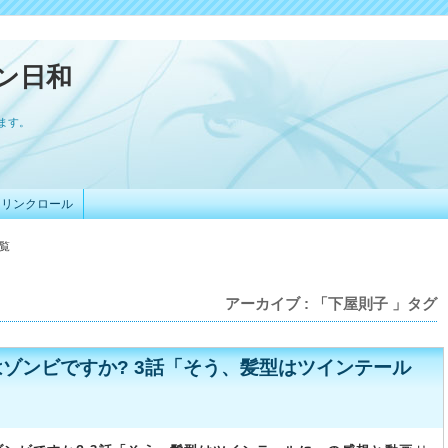
ン日和
ます。
リンクロール
一覧
アーカイブ : 「下屋則子 」タグ
ゾンビですか? 3話「そう、髪型はツインテール