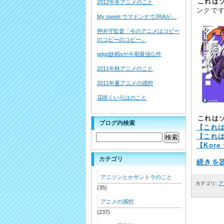
これは
2012年冬アニメのこと
ンクで
My sweet ウマドンナでJRAが…
押井守監督「今のアニメはコピー
のコピーのコピー」
gdgd妖精sが今期最強な件
2011年秋アニメのこと
2011年夏アニメの感想
花咲くいろはのこと
これは
ブログ内検索
【これ
【これ
【Kore 
カテゴリ
続きを読
アニソンとかサントラのこと
カテゴリ:
ア
(35)
アニメの感想
(237)