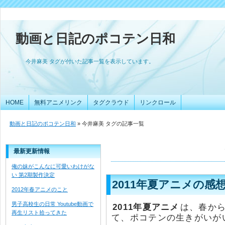
動画と日記のポコテン日和
今井麻美 タグが付いた記事一覧を表示しています。
HOME
無料アニメリンク
タグクラウド
リンクロール
動画と日記のポコテン日和
» 今井麻美 タグの記事一覧
最新更新情報
俺の妹がこんなに可愛いわけがな
い 第2期製作決定
2011年夏アニメの感
2012年春アニメのこと
男子高校生の日常 Youtube動画で
2011年夏アニメ
は、春か
再生リスト拾ってきた
て、ポコテンの生きがいが