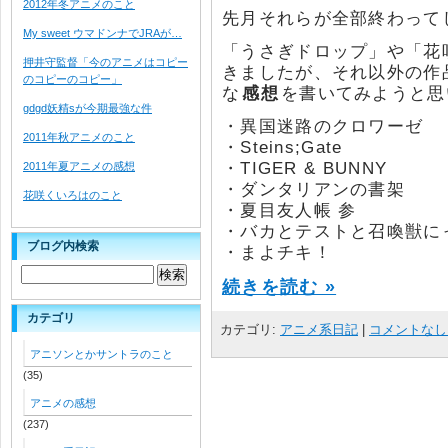
2012年冬アニメのこと
先月それらが全部終わって
My sweet ウマドンナでJRAが…
「うさぎドロップ」や「花
押井守監督「今のアニメはコピー
きましたが、それ以外の作
のコピーのコピー」
な
感想
を書いてみようと思
gdgd妖精sが今期最強な件
・異国迷路のクロワーゼ
2011年秋アニメのこと
・Steins;Gate
・TIGER & BUNNY
2011年夏アニメの感想
・ダンタリアンの書架
花咲くいろはのこと
・夏目友人帳 参
・バカとテストと召喚獣に
ブログ内検索
・まよチキ！
続きを読む »
カテゴリ
カテゴリ:
アニメ系日記
|
コメントなし 
アニソンとかサントラのこと
(35)
アニメの感想
(237)