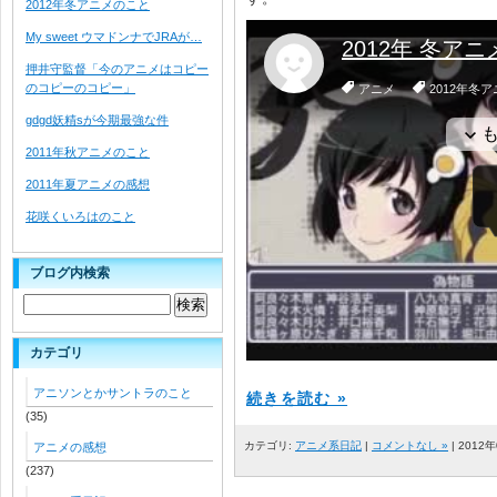
2012年冬アニメのこと
My sweet ウマドンナでJRAが…
押井守監督「今のアニメはコピー
のコピーのコピー」
gdgd妖精sが今期最強な件
2011年秋アニメのこと
2011年夏アニメの感想
花咲くいろはのこと
ブログ内検索
カテゴリ
アニソンとかサントラのこと
続きを読む »
(35)
カテゴリ:
アニメ系日記
|
コメントなし »
| 2012
アニメの感想
(237)