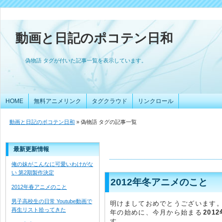
動画と日記のポコテン日和
偽物語 タグが付いた記事一覧を表示しています。
HOME
無料アニメリンク
タグクラウド
リンクロール
動画と日記のポコテン日和
» 偽物語 タグの記事一覧
最新更新情報
俺の妹がこんなに可愛いわけがな
い 第2期製作決定
2012年冬アニメのこと
2012年春アニメのこと
男子高校生の日常 Youtube動画で
明けましておめでとうございます
再生リスト拾ってきた
年の始めに、今月から始まる
201
す。