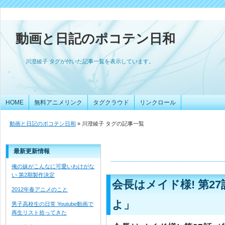
動画と日記のポコテン日和
川澄綾子 タグが付いた記事一覧を表示しています。
HOME
無料アニメリンク
タグクラウド
リンクロール
動画と日記のポコテン日和
» 川澄綾子 タグの記事一覧
最新更新情報
俺の妹がこんなに可愛いわけがな
い 第2期製作決定
会長はメイド様! 第2
2012年春アニメのこと
よ」
男子高校生の日常 Youtube動画で
再生リスト拾ってきた