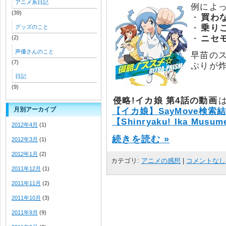
アニメ系日記
例によ
(39)
・
買わ
・
乗り
グッズのこと
・
ニセ
(2)
声優さんのこと
早苗の
(7)
ぷりが
日記
(9)
侵略!イカ娘 第4話の動画
月別アーカイブ
【イカ娘】SayMove検索
【Shinryaku! Ika Musum
2012年4月
(1)
続きを読む »
2012年3月
(1)
2012年1月
(2)
カテゴリ:
アニメの感想
|
コメントなし 
2011年12月
(1)
2011年11月
(2)
2011年10月
(3)
2011年9月
(9)