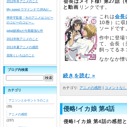
会長はメイド様! 第27話
2012年冬アニメのこと
と動画
リンクです。
My sweet ウマドンナでJRAが…
これは
会長
押井守監督「今のアニメはコピー
10巻）に
のコピーのコピー」
ソードです
gdgd妖精sが今期最強な件
作中に登場
2011年秋アニメのこと
て、会長（
2011年夏アニメの感想
飼ってるネ
花咲くいろはのこと
なかなか憎
ブログ内検索
続きを読む »
カテゴリ:
アニメの感想
|
コメントなし 
カテゴリ
アニソンとかサントラのこと
(35)
侵略!イカ娘 第4話
アニメの感想
(237)
侵略!イカ娘 第4話の感想