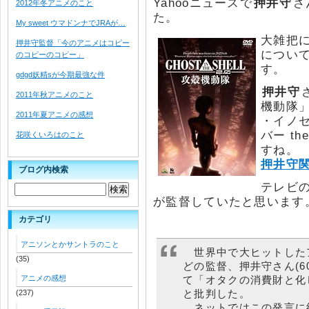
Yahooニュースで
押井守
さ
2012年冬アニメのこと
た。
My sweet ウマドンナでJRAが…
大雑把
押井守監督「今のアニメはコピー
につい
のコピーのコピー」
す。
gdgd妖精sが今期最強な件
押井守
2011年秋アニメのこと
機動隊」（
2011年夏アニメの感想
・イノ
バー t
花咲くいろはのこと
すね。
押井守
ブログ内検索
テレビ
が監督していたと思います
カテゴリ
アニソンとかサントラのこと
世界中で大ヒットした
(35)
どの監督、押井守さん(6
アニメの感想
て「オタクの消費財と化
と批判した。
(237)
ネットではこの発言に