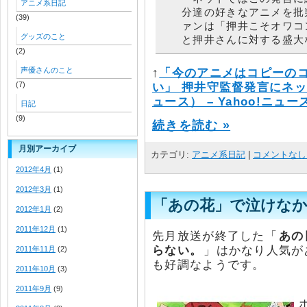
アニメ系日記
分達の好きなアニメを批
(39)
ァンは「押井こそオワコ
グッズのこと
と押井さんに対する盛大
(2)
声優さんのこと
↑
「今のアニメはコピーの
(7)
い」 押井守監督発言にネット
ュース） – Yahoo!ニュー
日記
(9)
続きを読む »
月別アーカイブ
カテゴリ:
アニメ系日記
|
コメントなし 
2012年4月
(1)
2012年3月
(1)
「あの花」で泣けな
2012年1月
(2)
2011年12月
(1)
先月放送が終了した「
あの
らない。
」はかなり人気が
2011年11月
(2)
も好調なようです。
2011年10月
(3)
2011年9月
(9)