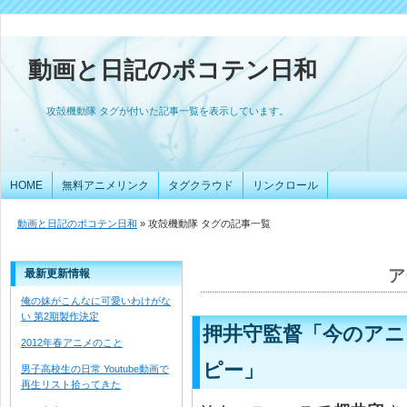
動画と日記のポコテン日和
攻殻機動隊 タグが付いた記事一覧を表示しています。
HOME
無料アニメリンク
タグクラウド
リンクロール
動画と日記のポコテン日和
» 攻殻機動隊 タグの記事一覧
ア
最新更新情報
俺の妹がこんなに可愛いわけがな
い 第2期製作決定
押井守監督「今のア
2012年春アニメのこと
ピー」
男子高校生の日常 Youtube動画で
再生リスト拾ってきた