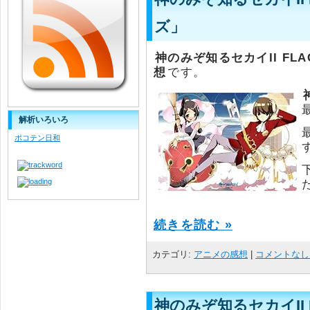
ズ」
神のみぞ知るセカイII FL
想
です。
解析いろいろ
ポコテン日和
続きを読む »
カテゴリ:
アニメの感想
|
コメントなし 
神のみぞ知るセカイII 