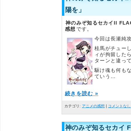
陽を」
神のみぞ知るセカイII FLA
感想
です。
今回は長瀬純
桂馬がチュー
ィが拘留した
ターンと違っ
駆け魂も何も
ていう…
続きを読む »
カテゴリ:
アニメの感想
|
コメントなし 
神のみぞ知るセカイ FLAG