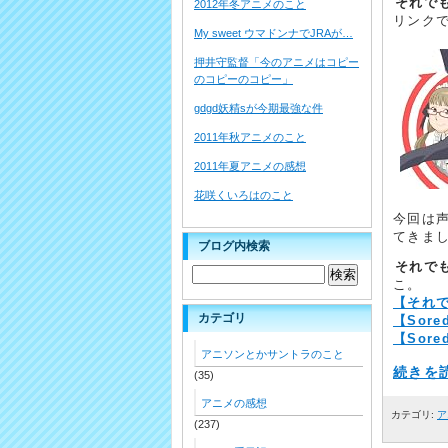
それで
2012年冬アニメのこと
リンク
My sweet ウマドンナでJRAが…
押井守監督「今のアニメはコピー
のコピーのコピー」
gdgd妖精sが今期最強な件
2011年秋アニメのこと
2011年夏アニメの感想
花咲くいろはのこと
今回は
てきま
ブログ内検索
それで
こ。
【それ
カテゴリ
【Sore
【Sored
アニソンとかサントラのこと
続きを読
(35)
アニメの感想
カテゴリ:
ア
(237)