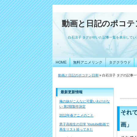
動画と日記のポコテ
白石涼子 タグが付いた記事一覧を表示してい
HOME
無料アニメリンク
タグクラウド
動画と日記のポコテン日和
» 白石涼子 タグの記事
最新更新情報
俺の妹がこんなに可愛いわけがな
い 第2期製作決定
それで
2012年春アニメのこと
画」
男子高校生の日常 Youtube動画で
再生リスト拾ってきた