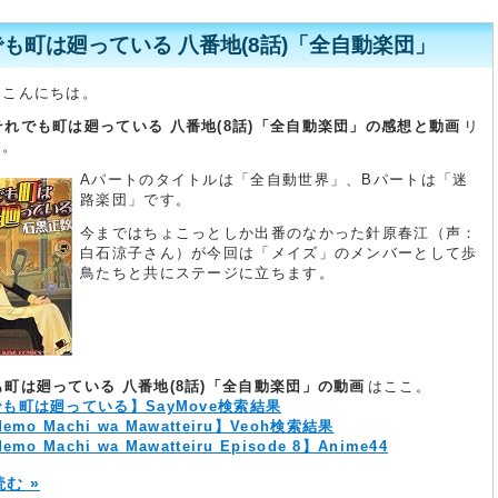
も町は廻っている 八番地(8話)「全自動楽団」
んこんにちは。
それでも町は廻っている 八番地(8話)「全自動楽団」の感想と動画
リ
す。
Aパートのタイトルは「全自動世界」、Bパートは「迷
路楽団」です。
今まではちょこっとしか出番のなかった針原春江（声：
白石涼子さん）が今回は「メイズ」のメンバーとして歩
鳥たちと共にステージに立ちます。
町は廻っている 八番地(8話)「全自動楽団」の動画
はここ。
も町は廻っている】SayMove検索結果
demo Machi wa Mawatteiru】Veoh検索結果
emo Machi wa Mawatteiru Episode 8】Anime44
む »