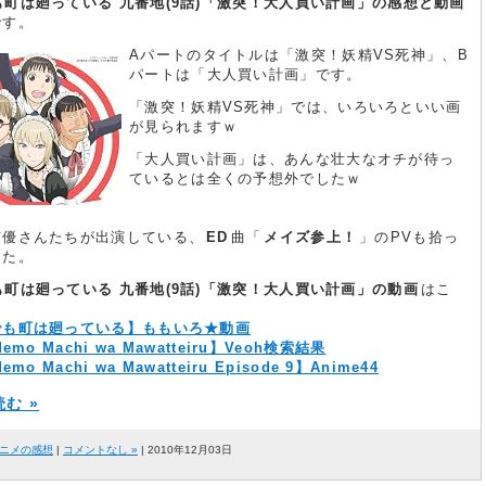
も町は廻っている 九番地(9話)「激突！大人買い計画」の感想と動画
です。
Aパートのタイトルは「激突！妖精VS死神」、B
パートは「大人買い計画」です。
「激突！妖精VS死神」では、いろいろといい画
が見られますｗ
「大人買い計画」は、あんな壮大なオチが待っ
ているとは全くの予想外でしたｗ
声優さんたちが出演している、
ED
曲「
メイズ参上！
」のPVも拾っ
した。
も町は廻っている 九番地(9話)「激突！大人買い計画」の動画
はこ
でも町は廻っている】ももいろ★動画
demo Machi wa Mawatteiru】Veoh検索結果
emo Machi wa Mawatteiru Episode 9】Anime44
む »
ニメの感想
|
コメントなし »
| 2010年12月03日