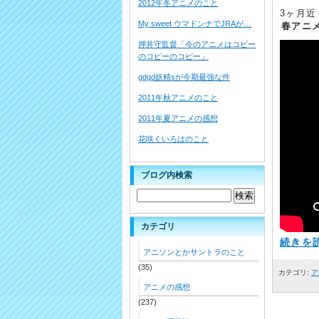
2012年冬アニメのこと
3ヶ月
My sweet ウマドンナでJRAが…
春アニ
押井守監督「今のアニメはコピー
のコピーのコピー」
gdgd妖精sが今期最強な件
2011年秋アニメのこと
2011年夏アニメの感想
花咲くいろはのこと
ブログ内検索
カテゴリ
続きを読
アニソンとかサントラのこと
(35)
カテゴリ:
ア
アニメの感想
(237)