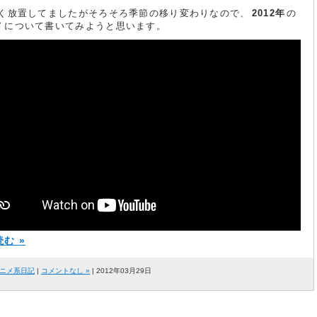
近く放置してましたがそろそろ季節の移り変わりなので、
2012年
の
メ
について書いてみようと思います。
む »
ニメ系日記
|
コメントなし »
| 2012年03月29日