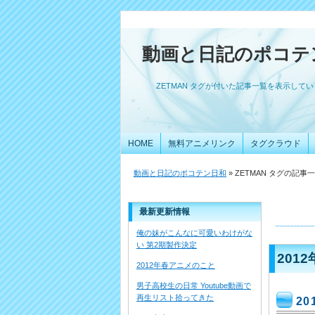
動画と日記のポコテ
ZETMAN タグが付いた記事一覧を表示して
HOME
無料アニメリンク
タグクラウド
動画と日記のポコテン日和
» ZETMAN タグの記事
最新更新情報
俺の妹がこんなに可愛いわけがな
い 第2期製作決定
201
2012年春アニメのこと
男子高校生の日常 Youtube動画で
再生リスト拾ってきた
2